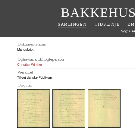
BAKKEHUS
SAMLINGEN
TIDSLINJE
EM
Søg i s
Dokumentstatus
Manuskript
Ophavsmand/nøgleperson
Christian Winther
Værktitel
Til det danske Publikum
Original