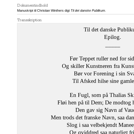
Dokumentindhold
Manuskript til Christian Winthers digt
Til det danske Publikum
.
Transskription
Til det danske Publi
Epilog.
_____
Før Teppet ruller ned for si
Og skiller Kunstneren fra Kuns
Bør vor Forening i sin S
Til Afsked hilse sine gaml
En Fugl, som på Thalias Sk
Fløi hen på til Dem; De modtog h
Den gav sig Navn af Vaud
Men trods det franske Navn, saa dan
Slog i saa velbekjendt Maneer 
Og qviddred saa naturligt fri