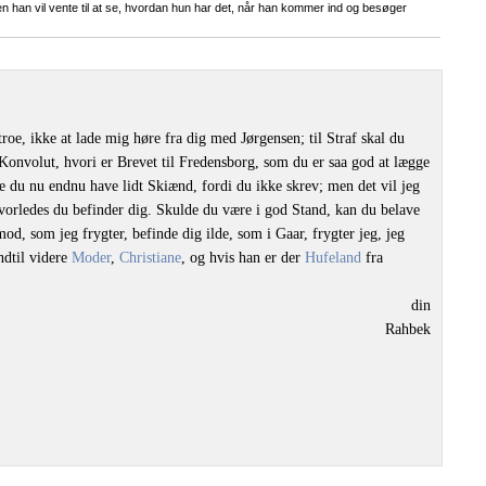
an vil vente til at se, hvordan hun har det, når han kommer ind og besøger
 troe, ikke at lade mig høre fra dig med Jørgensen; til Straf skal du
Konvolut, hvori er Brevet til Fredensborg, som du er saa god at lægge
 du nu endnu have lidt Skiænd, fordi du ikke skrev; men det vil jeg
hvorledes du befinder dig. Skulde du være i god Stand, kan du belave
d, som jeg frygter, befinde dig ilde, som i Gaar, frygter jeg, jeg
indtil videre
Moder
,
Christiane
, og hvis han er der
Hufeland
fra
din
Rahbek