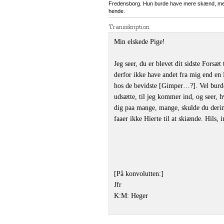
Fredensborg. Hun burde have mere skænd, men h
hende.
Transskription
Min elskede Pige!
Jeg seer, du er blevet dit sidste Forsæt
derfor ikke have andet fra mig end en 
hos de bevidste [Gimper…?]. Vel burde
udsætte, til jeg kommer ind, og seer, 
dig paa mange, mange, skulde du derimo
faaer ikke Hierte til at skiænde. Hils, 
[På konvolutten:]
Jfr
K:M: Heger