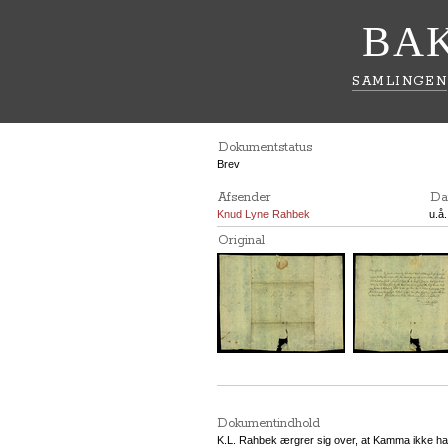
BA
SAMLINGEN
Dokumentstatus
Brev
Afsender
Da
Knud Lyne Rahbek
u.å.
Original
Dokumentindhold
K.L. Rahbek ærgrer sig over, at Kamma ikke har