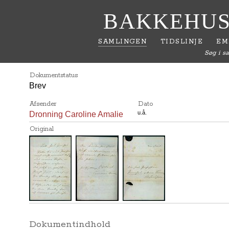
BAKKEHUS
SAMLINGEN
TIDSLINJE
EM
Søg i s
Dokumentstatus
Brev
Afsender
Dato
u.å.
Dronning Caroline Amalie
Original
Dokumentindhold