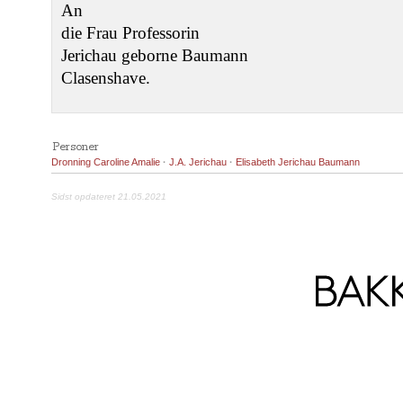
An
die Frau Professorin
Jerichau geborne Baumann
Clasenshave.
Personer
Dronning Caroline Amalie
·
J.A. Jerichau
·
Elisabeth Jerichau Baumann
Sidst opdateret 21.05.2021