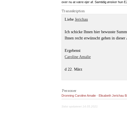
over nu at være ejer af. Samtidig ønsker hun EJB
Transskription
Liebe
Jerichau
Ich schicke Ihnen hier bewusste Summe 
Ihnen recht erwünscht gehen in dieser 
Ergebenst
Caroline Amalie
d 22. März
Personer
Dronning Caroline Amalie
·
Elisabeth Jerichau
Sidst opdateret 14.05.2021