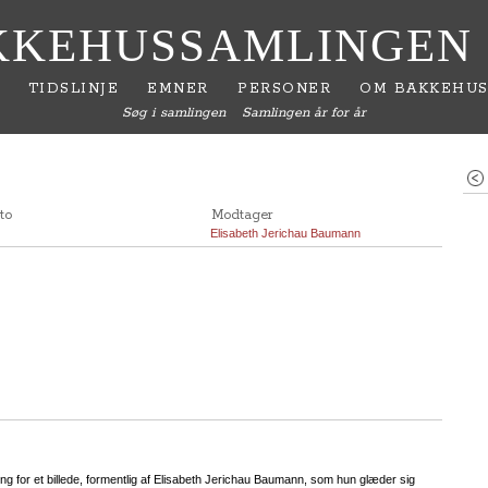
KKEHUSSAMLINGEN
TIDSLINJE
EMNER
PERSONER
OM BAKKEHUS
Søg i samlingen
Samlingen år for år
to
Modtager
Elisabeth Jerichau Baumann
g for et billede, formentlig af Elisabeth Jerichau Baumann, som hun glæder sig