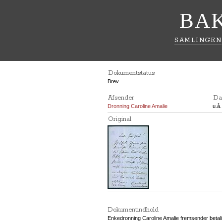
BA
SAMLINGEN
Dokumentstatus
Brev
Afsender
Da
Dronning Caroline Amalie
u.å.
Original
Dokumentindhold
Enkedronning Caroline Amalie fremsender betalin