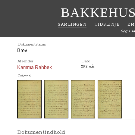
BAKKEHUS
SAMLINGEN
TIDSLINJE
EM
Søg i s
Dokumentstatus
Brev
Afsender
Dato
28.2. u.å.
Kamma Rahbek
Original
Dokumentindhold