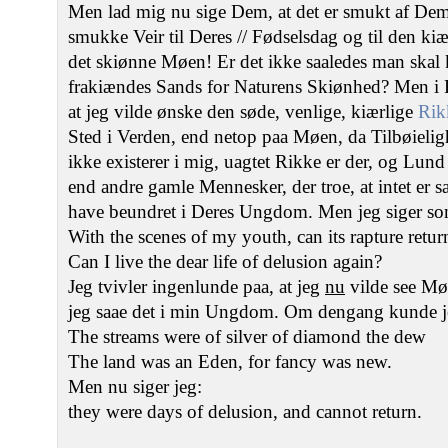
Men lad mig nu sige Dem, at det er smukt af Dem, 
smukke Veir til Deres // Fødselsdag og til den ki
det skiønne Møen! Er det ikke saaledes man skal k
frakiændes Sands for Naturens Skiønhed? Men i Fo
at jeg vilde ønske den søde, venlige, kiærlige
Rik
Sted i Verden, end netop paa Møen, da Tilbøielig
ikke existerer i mig, uagtet Rikke er der, og Lund
end andre gamle Mennesker, der troe, at intet er s
have beundret i Deres Ungdom. Men jeg siger s
With the scenes of my youth, can its rapture retur
Can I live the dear life of delusion again?
Jeg tvivler ingenlunde paa, at jeg
nu
vilde see Mø
jeg saae det i min Ungdom. Om dengang kunde je
The streams were of silver of diamond the dew
The land was an Eden, for fancy was new.
Men nu siger jeg:
they were days of delusion, and cannot return.