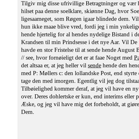
Tilgiv mig disse ufrivillige Betragtninger og vær h
hilset paa denne soelklare, skiønne Dag, hvor S
ligesaameget, som Røgen igaar blindede dem. Vil 
hun ikke maae blive vred, fordi jeg i min ynkelige
hende hjertelig for al hendes nydelige Bistand i d
Krandsen til min Prindsesse i det nye Aar. Vil De 
havde en stor Fristelse til at sende hende August 
// see, hvor fornøieligt det er at faae Noget med
P
det altsaa er, at jeg heller vil
sende
hende den hend
med P: Møllers c: den lollandske Post, end styrte
tage den med imorgen. Egentlig vil jeg dog tilsta
Tilbøielighed kommer deraf, at jeg vil have en n
over. Deres dohlertske er kun, end interims eller
Æske, og jeg vil have mig det forbeholdt, at giøre
Dem.