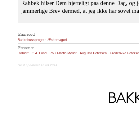
Rahbek hilser Dem hjerteligt paa denne Dag, og
jammerlige Brev dermed, at jeg ikke har sovet ina
Emneord
Bakkehussproget
·
Æskemageri
Personer
Dohlert
·
C.A. Lund
·
Poul Martin Møller
·
Augusta Petersen
·
Frederikke Peters
Sidst opdateret 16.03.2014