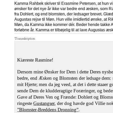
Kamma Rahbek skriver til Erasmine Petersen, at hun vi
ønsker for det nye år ikke var bedre end æsken, som 
fra Dohlert, og end blomsten, der ledsager brevet. Glæd
Augustas rejse til Møn. Hun ville imidlertid ønske, at 
Møn, da Kamma ikke kommer dér. Beder hende takke Au
forløbne år. Kamma er tilbøjelig til at lave Augustas æs
Transskription
Kiæreste Rasmine!
Dersom mine Ønsker for Dem i dette Deres nysbe
bedre, end Æsken og Blomsten der ledsage dem: 
mit Hjerte; men da jeg veed, at det i dette staaer g
sende Dem de kludderagtige Foræringer, og bed
Gave af Deres Ven og Frænde: Dohlert og Blomste
ringeste
Gustangser
, der dog havde god Villie nok, 
”Blomster-Breddens Dronning”
.