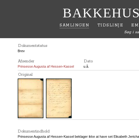
BAKKEHUS
SAMLINGEN
TIDSLINJE
EM
Søg i s
Dokumentstatus
Brev
Afsender
Dato
Prinsesse Augusta af Hessen-Kassel
u.å.
Original
Dokumentindhold
Prinsesse Augusta af Hessen-Kassel beklager ikke at have set Elisabeth Jeri