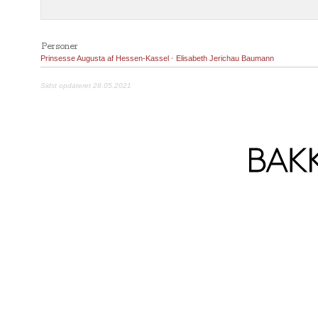
Personer
Prinsesse Augusta af Hessen-Kassel
·
Elisabeth Jerichau Baumann
Sidst opdateret 28.05.2021