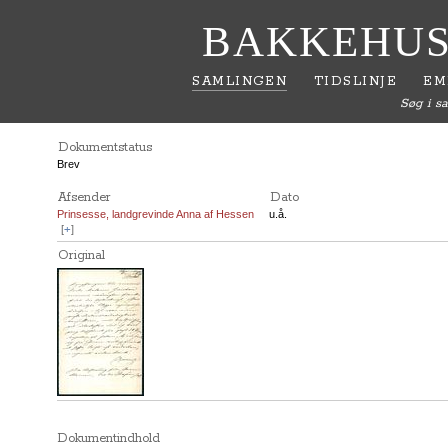
BAKKEHUS
SAMLINGEN
TIDSLINJE
EM
Søg i s
Dokumentstatus
Brev
Afsender
Dato
Prinsesse, landgrevinde Anna af Hessen
u.å.
[
+
]
Original
Dokumentindhold