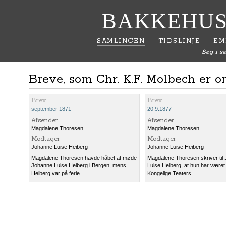
BAKKEHUS
SAMLINGEN
TIDSLINJE
EM
Søg i s
Breve, som Chr. K.F. Molbech er om
Brev
Brev
september 1871
20.9.1877
Afsender
Afsender
Magdalene Thoresen
Magdalene Thoresen
Modtager
Modtager
Johanne Luise Heiberg
Johanne Luise Heiberg
Magdalene Thoresen havde håbet at møde
Magdalene Thoresen skriver til
Johanne Luise Heiberg i Bergen, mens
Luise Heiberg, at hun har været
Heiberg var på ferie....
Kongelige Teaters ...