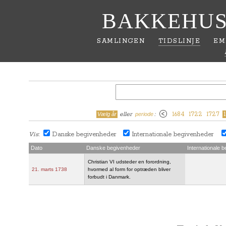
BAKKEHUS
SAMLINGEN
TIDSLINJE
EM
eller
:
1684
1722
1727
Vælg år
periode
Vis
Danske begivenheder
Internationale begivenheder
:
Dato
Danske begivenheder
Internationale 
Christian VI udsteder en forordning,
21. marts 1738
hvormed al form for optræden bliver
forbudt i Danmark.