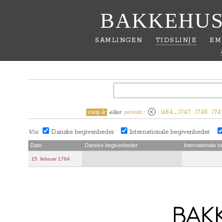
BAKKEHUS
SAMLINGEN
TIDSLINJE
EM
eller
:
1684
…
1747
1748
174
Vælg år
periode
Vis
Danske begivenheder
Internationale begivenheder
:
Dato
Danske begivenheder
Internationale 
15. februar 1764