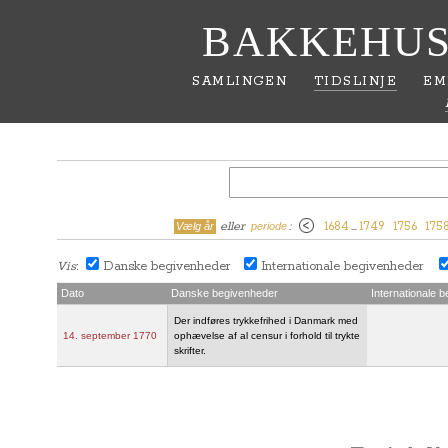
BAKKEHUS
SAMLINGEN
TIDSLINJE
EM
eller
:
1684
…
1749
1756
175
Vælg år
periode
Vis
Danske begivenheder
Internationale begivenheder
:
Dato
Danske begivenheder
Internationale 
Der indføres trykkefrihed i Danmark med
14. september 1770
ophævelse af al censur i forhold til trykte
skrifter.