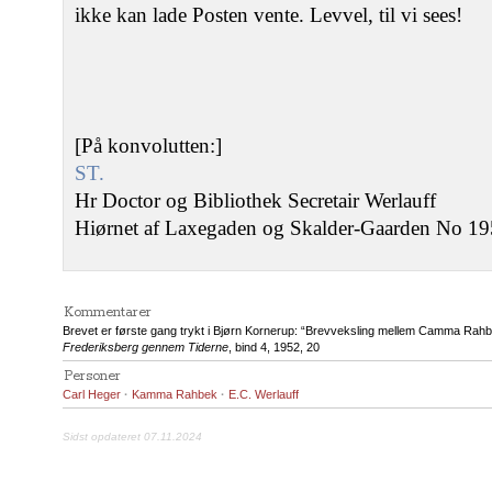
ikke kan lade Posten vente. Levvel, til vi sees!
[På konvolutten:]
ST.
Hr Doctor og Bibliothek Secretair Werlauff
Hiørnet af Laxegaden og Skalder-Gaarden No 195.
Kommentarer
Brevet er første gang trykt i Bjørn Kornerup: “Brevveksling mellem Camma Rahbe
Frederiksberg gennem Tiderne
, bind 4, 1952, 20
Personer
Carl Heger
·
Kamma Rahbek
·
E.C. Werlauff
Sidst opdateret 07.11.2024