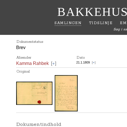
BAKKEHUS
SAMLINGEN
TIDSLINJE
EM
Søg i s
Dokumentstatus
Brev
Afsender
Dato
+
21.1.1809
[
+
]
Kamma Rahbek
[
]
Original
Dokumentindhold