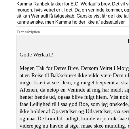
Kamma Rahbek takker for E.C. Werlauffs brev. Det vil 
morgen, hvis vejret er til det. Da en veninde kommer, o
så kan Werlauff få følgeskab. Ganske vist får de ikke 
kunne ønske, men Kamma holder ikke af udsættelser.
Transskription
Gode Werlauff!
Megen Tak for Deres Brev. Dersom Veiret i Morge
at en Reise til Bakkehuset ikke vilde være Dem u
meget kiært at see Dem, og meget beqvemt at s
Aftenen, da netop en Veninde af mig har meldt sig
henter hende ud, ogsaa blive fulgt hiem. Vist nok
faae Leilighed til i saa god Roe, som jeg ønskede
ikke holder af Opsættelser og Udsættelser, saa se
og naar De kom lidt tidligt, kunde vi jo nok faa
videre jeg nu havde at sige, maae skee mundtlig, 