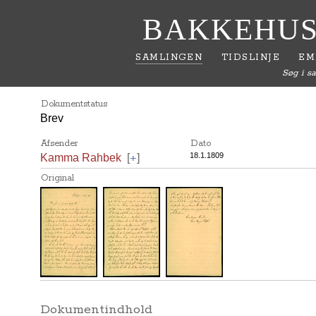
BAKKEHUS
SAMLINGEN
TIDSLINJE
EM
Søg i s
Dokumentstatus
Brev
Afsender
Dato
+
18.1.1809
Kamma Rahbek
[
]
Original
Dokumentindhold