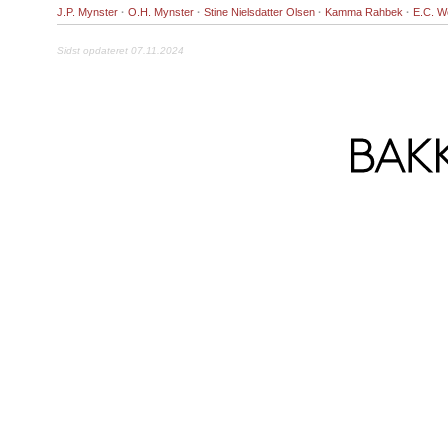
J.P. Mynster
·
O.H. Mynster
·
Stine Nielsdatter Olsen
·
Kamma Rahbek
·
E.C. We
Sidst opdateret 07.11.2024