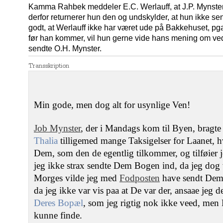
Kamma Rahbek meddeler E.C. Werlauff, at J.P. Mynster 
derfor returnerer hun den og undskylder, at hun ikke se
godt, at Werlauff ikke har været ude på Bakkehuset, pga.
før han kommer, vil hun gerne vide hans mening om ve
sendte O.H. Mynster.
Transskription
Min gode, men dog alt for usynlige Ven!
Job Mynster
, der i Mandags kom til Byen, bragte
Thalia
tilligemed mange Taksigelser for Laanet, hv
Dem, som den de egentlig tilkommer, og tilføier 
jeg ikke strax sendte Dem Bogen ind, da jeg dog v
Morges vilde jeg med
Fodposten
have sendt Dem
da jeg ikke var vis paa at De var der, ansaae jeg de
Deres Bopæl
, som jeg rigtig nok ikke veed, men
kunne finde.