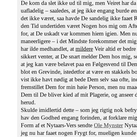
De kom da slet ikke ud til mig, men Veiret har d
uafladelig – saaledes, at jeg ikke engang burde
det ikke været, saa havde De sandelig ikke faaet R
den Tid undertiden været Nogen hos mig om Aft
for, at De uskadt var kommen hiem igien. Men nu
maneerligere – i det Mindste forekommer det mig
har ilde medhandlet, at
mildere
Veir altid er bedre
sikkert venter, at De snart melder Dem hos mig, 
at jeg kan være belavet paa en Følgesvend til Dem.
blot en Grevinde, istedetfor at være en stakkels b
vist ikke havt nødig at bede Dem selv saa ofte, 
fremstillet Dem for min høie Person, men nu maae
Dem til De bliver kied af mit Plagerie, og anseer 
herud.
Skulde imidlertid dette – som jeg rigtig nok befr
hav den Godhed engang forinden, at forklare mig
Form af et Nytaars-Vers sendte
Ole Mynster
Nytaa
jeg nu har faaet nogen Frygt for, mueligen kunde