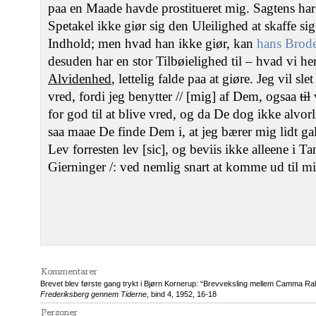
paa en Maade havde prostitueret mig. Sagtens har
Spetakel ikke giør sig den Uleilighed at skaffe si
Indhold; men hvad han ikke giør, kan
hans Brode
desuden har en stor Tilbøielighed til – hvad vi h
Alvidenhed
, lettelig falde paa at giøre. Jeg vil s
vred, fordi jeg benytter // [mig] af Dem, ogsaa
til
v
for god til at blive vred, og da De dog ikke alvor
saa maae De finde Dem i, at jeg bærer mig lidt gal
Lev forresten lev [sic], og beviis ikke alleene i 
Gierninger /: ved nemlig snart at komme ud til m
Kommentarer
Brevet blev første gang trykt i Bjørn Kornerup: “Brevveksling mellem Camma Rah
Frederiksberg gennem Tiderne
, bind 4, 1952, 16-18
Personer