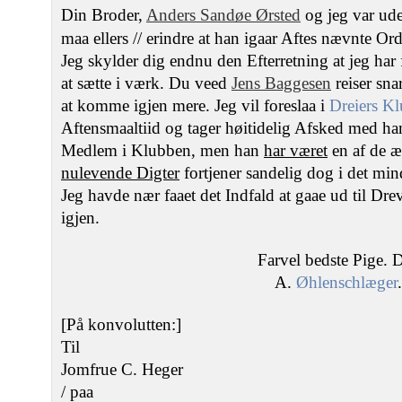
Din Broder,
Anders Sandøe Ørsted
og jeg var ud
maa ellers // erindre at han igaar Aftes nævnte Or
Jeg skylder dig endnu den Efterretning at jeg har 
at sætte i værk. Du veed
Jens Baggesen
reiser snar
at komme igjen mere. Jeg vil foreslaa i
Dreiers K
Aftensmaaltiid og tager høitidelig Afsked med h
Medlem i Klubben, men han
har været
en af de æ
nulevende Digter
fortjener sandelig dog i det m
Jeg havde nær faaet det Indfald at gaae ud til Dre
igjen.
Farvel bedste Pige. 
A.
Øhlenschlæger
.
[På konvolutten:]
Til
Jomfrue C. Heger
/ paa