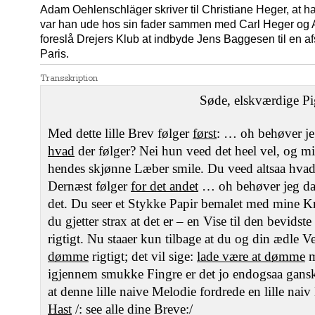
Adam Oehlenschläger skriver til Christiane Heger, at ha
var han ude hos sin fader sammen med Carl Heger og A
foreslå Drejers Klub at indbyde Jens Baggesen til en afs
Paris.
Transskription
Søde, elskværdige Pi
Med dette lille Brev følger
først
: … oh behøver jeg
hvad
der følger? Nei hun veed det heel vel, og mi
hendes skjønne Læber smile. Du veed altsaa hvad
Dernæst følger
for det andet
… oh behøver jeg da 
det. Du seer et Stykke Papir bemalet med mine Kra
du gjetter strax at det er – en Vise til den bevids
rigtigt. Nu staaer kun tilbage at du og din ædle V
dømme
rigtigt; det vil sige:
lade være at dømme
m
igjennem smukke Fingre er det jo endogsaa gansk
at denne lille naive Melodie fordrede en lille naiv
Hast
/: see alle dine Breve:/