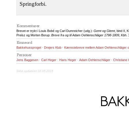
Springforbi.
Kommentarer
Brevet er trykt i Louis Bobé og Carl Dumreicher (udg.):
Gemt og Glemt
, bind II,
Preisz og Morten Borup:
Breve fra og til Adam Oehlenschläger 1798-1809
, Kbh.
Emneord
Bakkehussproget
·
Drejers Klub
·
Kærestebreve mellem Adam Oehlenschläger o
Personer
Jens Baggesen
·
Carl Heger
·
Hans Heger
·
Adam Oehlenschläger
·
Christiane
Sidst opdateret 02.05.2015