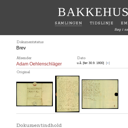
BAKKEHUS
SAMLINGEN
TIDSLINJE
EM
Søg i s
Dokumentstatus
Brev
Afsender
Dato
u.å. [før 30.9. 1800]
[
+
]
Adam Oehlenschläger
Original
Dokumentindhold