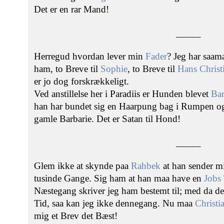
Det er en rar Mand!
_____
Herregud hvordan lever min
Fader
? Jeg har saam
ham, to Breve til
Sophie
, to Breve til
Hans Christ
er jo dog forskrækkeligt.
Ved anstillelse her i Paradiis er Hunden blevet
Ba
han har bundet sig en Haarpung bag i Rumpen og fa
gamle Barbarie. Det er Satan til Hond!
_____
Glem ikke at skynde paa
Rahbek
at han sender m
tusinde Gange. Sig ham at han maa have en
Jobs
Næstegang skriver jeg ham bestemt til; med da ded
Tid, saa kan jeg ikke dennegang. Nu maa
Christi
mig et Brev det Bæst!