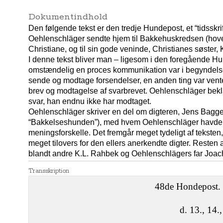
Dokumentindhold
Den følgende tekst er den tredje Hundepost, et “tidsskri
Oehlenschläger sendte hjem til Bakkehuskredsen (hoveds
Christiane, og til sin gode veninde, Christianes søster
I denne tekst bliver man – ligesom i den foregående H
omstændelig en proces kommunikation var i begyndelsen 
sende og modtage forsendelser, en anden ting var vent
brev og modtagelse af svarbrevet. Oehlenschläger bek
svar, han endnu ikke har modtaget.
Oehlenschläger skriver en del om digteren, Jens Bagg
“Bakkelseshunden”), med hvem Oehlenschläger havde 
meningsforskelle. Det fremgår meget tydeligt af tekste
meget tilovers for den ellers anerkendte digter. Resten af
blandt andre K.L. Rahbek og Oehlenschlägers far Joa
Transskription
48de Hondepost.
d. 13., 14.,