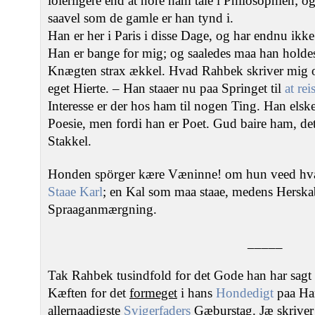
löierligere end at höre ham tale i Philosophien; o
saavel som de gamle er han tynd i.
Han er her i Paris i disse Dage, og har endnu ik
Han er bange for mig; og saaledes maa han holdes i
Knægten strax ækkel. Hvad Rahbek skriver mig o
eget Hierte. – Han staaer nu paa Springet til
at re
Interesse er der hos ham til nogen Ting. Han elske
Poesie, men fordi han er Poet. Gud baire ham, de
Stakkel.
Honden spörger kære Væninne! om hun veed hvad
Staae Karl
; en Kal som maa staae, medens Herska
Spraaganmærgning.
_____
Tak Rahbek tusindfold for det Gode han har sagt
Kæften for det
formeget
i hans
Hondedigt
paa Ha
allernaadigste
Svigerfaders
Gæburstag. Jæ skriver H