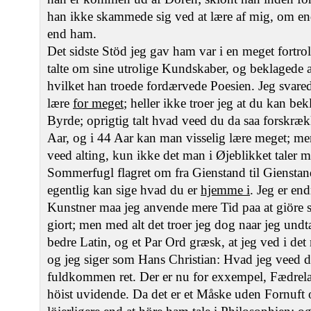
han ikke skammede sig ved at lære af mig, om en
end ham.
Det sidste Stöd jeg gav ham var i en meget fortro
talte om sine utrolige Kundskaber, og beklagede a
hvilket han troede fordærvede Poesien. Jeg svared
lære
for meget
; heller ikke troer jeg at du kan be
Byrde; oprigtig talt hvad veed du da saa forskræ
Aar, og i 44 Aar kan man visselig lære meget; me
veed alting, kun ikke det man i Øjeblikket taler
Sommerfugl flagret om fra Gienstand til Gienstand
egentlig kan sige hvad du er
hjemme i
. Jeg er e
Kunstner maa jeg anvende mere Tid paa at giöre s
giort; men med alt det troer jeg dog naar jeg undt
bedre Latin, og et Par Ord græsk, at jeg ved i de
og jeg siger som Hans Christian: Hvad jeg veed d
fuldkommen ret. Der er nu for exxempel, Fædrelan
höist uvidende. Da det er et Måske uden Fornuft o