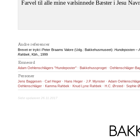
Farvel til alle mine vælsinnede Bæster i Jesu Na
Andre referencer
Brevet er trykt i Peter Braams Valore (Udg.: Bakkehusmuseet):
Hundeposten – A
Rahbek
, Kbh., 1999
Emneord
Adam Oehlenschlägers "Hundeposter"
·
Bakkehussproget
·
Oehlenschläger-Ba
Personer
Jens Baggesen
·
Carl Heger
·
Hans Heger
·
J.P. Mynster
·
Adam Oehlenschläg
Oehlenschläger
·
Kamma Rahbek
·
Knud Lyne Rahbek
·
H.C. Ørsted
·
Sophie Ø
Sidst opdateret 26.11.2017