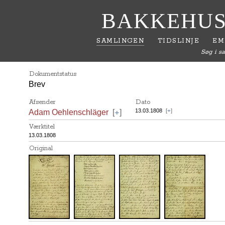
BAKKEHUS
SAMLINGEN
TIDSLINJE
EM
Søg i s
Dokumentstatus
Brev
Afsender
Dato
+
13.03.1808
[
+
]
Adam Oehlenschläger
[
]
Værktitel
13.03.1808
Original