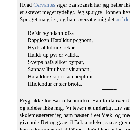
Hvad
Cervantes
siger paa spansk har jeg heller ik
er skrevet meget tydeligt. Jeg spurgte Honnen hvad
Sproget mægtigt; og han oversatte mig det
auf de
Refsir reyndann ofsa
Rapgiegn Haralldur pegnom,
Hyck at hilmirs rekar
Halldi up pvi er vallda,
Sverps hafa sliker byrpar,
Sannast litur hvor vit annan,
Haralldur skiptir sva heiptom
Hliotendur er sier briota.
_____
Frygt ikke for Bakkelsehunden. Han fordærver 
og aldeles ikke mig. Vi lever i et underligt Liv
skolemestererer jeg ham næsten i eet Væk, og med
give mig Ret og gaae til Bekiændelse, saa ærgrer
han er kommen ud af Dören; skiönt han inden for 