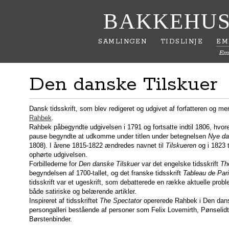
BAKKEHUS
SAMLINGEN
TIDSLINJE
EM
Em
Den danske Tilskuer
Dansk tidsskrift, som blev redigeret og udgivet af forfatteren og 
Rahbek
.
Rahbek påbegyndte udgivelsen i 1791 og fortsatte indtil 1806, hvoreft
pause begyndte at udkomme under titlen under betegnelsen
Nye da
1808). I årene 1815-1822 ændredes navnet til
Tilskueren
og i 1823 t
ophørte udgivelsen.
Forbillederne for
Den danske Tilskuer
var det engelske tidsskrift
Th
begyndelsen af 1700-tallet, og det franske tidsskrift
Tableau de Par
tidsskrift var et ugeskrift, som debatterede en række aktuelle probl
både satiriske og belærende artikler.
Inspireret af tidsskriftet
The Spectator
opererede Rahbek i Den dansk
persongalleri bestående af personer som Felix Lovemirth, Pønselidt
Børstenbinder.