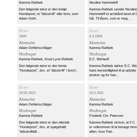
Kamma Rahbek
Nicoline Hammeleff
Den følgende tekst er den tredje
Kamma Rahbek sender Nicoline
Hundepost, et “tidsskrift” eller brev, som
Hammeleff et armbånd lavet af C
Adam Oehl...
hår. Til låsen, som er meg...
Brev
Brev
1809
6.3.1809
Afsender
Afsender
Adam Oehlenschläger
Kamma Rahbek
Modtager
Modtager
Kamma Rahbek
,
Knud Lyne Rahbek
E.C. Werlauff
Den følgende tekst er den femte
Kamma Rahbek takker E.C. Werl
“Hundepost”, dvs. et “tidsskrift” i brevf...
hans beredvillighed til at opfyld
ønsker og for han...
Brev
Brev
19.03.1810
16.5.1811
Afsender
Afsender
Adam Oehlenschläger
Kamma Rahbek
Modtager
Modtager
Kamma Rahbek
Frederik Chr. Petersen
Den følgende tekst er den ottende
Kamma Rahbek skriver, at F.C.
“Hundepost”, dvs. et spøgefuldt
er velkommen til at besøge hen
“tidsskrift&#...
aften, hvor Patr...