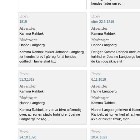
hendes fader om et...
Brev
Brev
1819
efter 22.3.1819
Afsender
Afsender
Kamma Rahbek
Kamma Rahbek
Modtager
Modtager
Hanne Langberg
Hanne Langberg
Kamma Rahbek takker Johanne Langberg
Det gør Kamma Rahbek ondt, at 
for hendes brev i går og for al hendes
forhindrer Joanne Langbergs b
godhed. Hanne skal ik...
de kan dog skrive til...
Brev
Brev
31.3.1819
6.11.1819
Afsender
Afsender
Kamma Rahbek
Hanne Langberg
Modtager
Modtager
Hanne Langberg
Kamma Rahbek
Kamma Rahbek er ved at blive utålmodig
Hanne Langberg skriver til Ka
over, at regnen stadig forhindrer Joanne
Rahbek, at hun er ked af, at he
Langbergs besøg. ...
ikke er blevet smuk, men...
Brev
Brev
24.10.1820
20.4. 1822