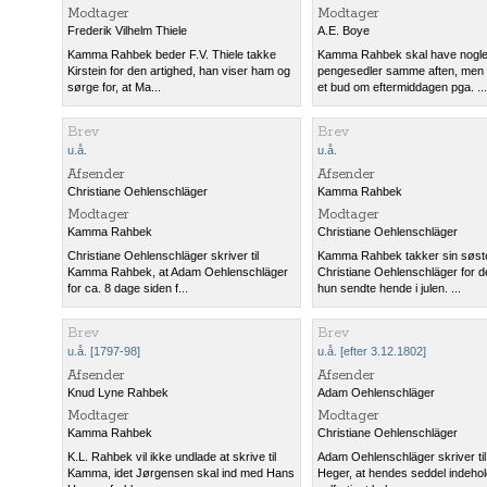
Modtager
Modtager
Frederik Vilhelm Thiele
A.E. Boye
Kamma Rahbek beder F.V. Thiele takke
Kamma Rahbek skal have nogl
Kirstein for den artighed, han viser ham og
pengesedler samme aften, men 
sørge for, at Ma...
et bud om eftermiddagen pga. ...
Brev
Brev
u.å.
u.å.
Afsender
Afsender
Christiane Oehlenschläger
Kamma Rahbek
Modtager
Modtager
Kamma Rahbek
Christiane Oehlenschläger
Christiane Oehlenschläger skriver til
Kamma Rahbek takker sin søst
Kamma Rahbek, at Adam Oehlenschläger
Christiane Oehlenschläger for d
for ca. 8 dage siden f...
hun sendte hende i julen. ...
Brev
Brev
u.å. [1797-98]
u.å. [efter 3.12.1802]
Afsender
Afsender
Knud Lyne Rahbek
Adam Oehlenschläger
Modtager
Modtager
Kamma Rahbek
Christiane Oehlenschläger
K.L. Rahbek vil ikke undlade at skrive til
Adam Oehlenschläger skriver til
Kamma, idet Jørgensen skal ind med Hans
Heger, at hendes seddel indehol