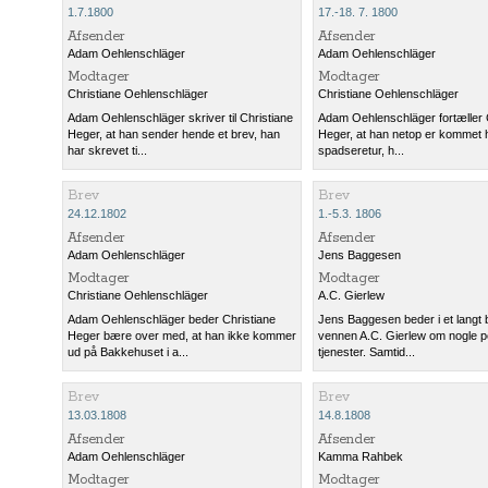
1.7.1800
17.-18. 7. 1800
Afsender
Afsender
Adam Oehlenschläger
Adam Oehlenschläger
Modtager
Modtager
Christiane Oehlenschläger
Christiane Oehlenschläger
Adam Oehlenschläger skriver til Christiane
Adam Oehlenschläger fortæller 
Heger, at han sender hende et brev, han
Heger, at han netop er kommet 
har skrevet ti...
spadseretur, h...
Brev
Brev
24.12.1802
1.-5.3. 1806
Afsender
Afsender
Adam Oehlenschläger
Jens Baggesen
Modtager
Modtager
Christiane Oehlenschläger
A.C. Gierlew
Adam Oehlenschläger beder Christiane
Jens Baggesen beder i et langt b
Heger bære over med, at han ikke kommer
vennen A.C. Gierlew om nogle p
ud på Bakkehuset i a...
tjenester. Samtid...
Brev
Brev
13.03.1808
14.8.1808
Afsender
Afsender
Adam Oehlenschläger
Kamma Rahbek
Modtager
Modtager