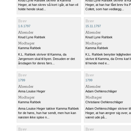
Knud Lyne Rahbek skriver til Kamma
Knud Lyne Rahbek skriver til 
Heger, at han skrev så kort i går, at han vil
Heger, at han har fået brev fra 
holde hende skad...
Collett, som han vedlægg...
Brev
Brev
1.6.1797
15.11.1797
Afsender
Afsender
Knud Lyne Rahbek
Knud Lyne Rahbek
Modtager
Modtager
Kamma Rahbek
Kamma Rahbek
K.L. Rahbek skriver til Kamma, da
K.L. Rahbek benytter lejligheden t
Jørgensen skal til byen. Desuden er det
skrive til Kamma, da Orms karl
årsdagen for deres førs...
til hende med e...
Brev
Brev
1799
1799
Afsender
Afsender
Anna Louise Heger
Adam Oehlenschläger
Modtager
Modtager
Kamma Rahbek
Christiane Oehlenschläger
Anna Louise Heger takker Kamma Rahbek
Adam Oehlenschläger skriver til
for de høns, hun har sendt, men hun kan
Heger, at han ærgrer sig over, a
næsten ikke spise n...
været ude på...
Brev
Brev