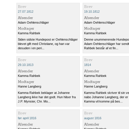
Brev
Brev
27.07.1812
19.10.1812
Afsender
Afsender
Adam Oehlenschläger
Adam Oehlenschläger
Modtager
Modtager
Kamma Rahbek
Kamma Rahbek
Siden sidste Hundepost er Oehlenschläger
Denne unummererede Hundepo
blevet gift med Christiane, og han var
Adam Oehlenschläger har sendt
desuden i en peri...
Rahbek består af et fin...
Brev
Brev
29.10.1813
1814
Afsender
Afsender
Kamma Rahbek
Kamma Rahbek
Modtager
Modtager
Hanne Langberg
Hanne Langberg
Kamma Rahbek beklager at Johanne
Kamma Rahbek skriver til sin v
Langberg ikke har det godt. Hun hilser fra
nabo Johanne Langberg, der er
J.P. Mynster, Chr. Mo...
Kamma vil komme på bes...
Brev
Brev
før april 1816
august 1816
Afsender
Afsender
Kamma Rahbek
Kamma Rahbek