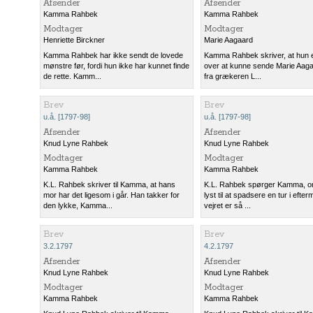
Afsender
Afsender
Kamma Rahbek
Kamma Rahbek
Modtager
Modtager
Henriette Birckner
Marie Aagaard
Kamma Rahbek har ikke sendt de lovede
Kamma Rahbek skriver, at hun e
mønstre før, fordi hun ikke har kunnet finde
over at kunne sende Marie Aaga
de rette. Kamm...
fra grækeren L...
Brev
Brev
u.å. [1797-98]
u.å. [1797-98]
Afsender
Afsender
Knud Lyne Rahbek
Knud Lyne Rahbek
Modtager
Modtager
Kamma Rahbek
Kamma Rahbek
K.L. Rahbek skriver til Kamma, at hans
K.L. Rahbek spørger Kamma, o
mor har det ligesom i går. Han takker for
lyst til at spadsere en tur i efte
den lykke, Kamma...
vejret er så ...
Brev
Brev
3.2.1797
4.2.1797
Afsender
Afsender
Knud Lyne Rahbek
Knud Lyne Rahbek
Modtager
Modtager
Kamma Rahbek
Kamma Rahbek