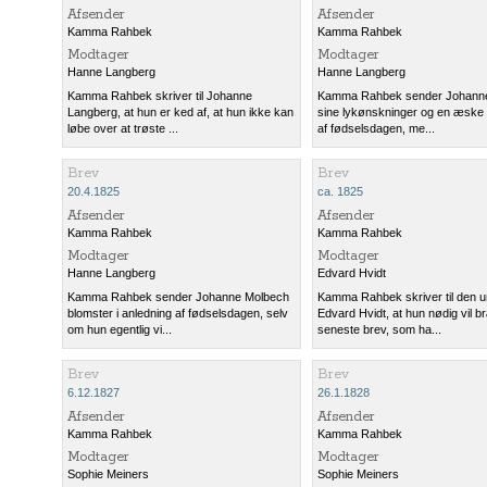
Afsender
Afsender
Kamma Rahbek
Kamma Rahbek
Modtager
Modtager
Hanne Langberg
Hanne Langberg
Kamma Rahbek skriver til Johanne
Kamma Rahbek sender Johann
Langberg, at hun er ked af, at hun ikke kan
sine lykønskninger og en æske 
løbe over at trøste ...
af fødselsdagen, me...
Brev
Brev
20.4.1825
ca. 1825
Afsender
Afsender
Kamma Rahbek
Kamma Rahbek
Modtager
Modtager
Hanne Langberg
Edvard Hvidt
Kamma Rahbek sender Johanne Molbech
Kamma Rahbek skriver til den 
blomster i anledning af fødselsdagen, selv
Edvard Hvidt, at hun nødig vil 
om hun egentlig vi...
seneste brev, som ha...
Brev
Brev
6.12.1827
26.1.1828
Afsender
Afsender
Kamma Rahbek
Kamma Rahbek
Modtager
Modtager
Sophie Meiners
Sophie Meiners