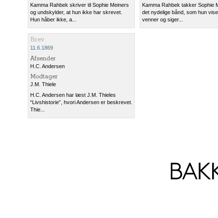
Kamma Rahbek skriver til Sophie Meiners
Kamma Rahbek takker Sophie M
og undskylder, at hun ikke har skrevet.
det nydelige bånd, som hun viser
Hun håber ikke, a...
venner og siger...
Brev
11.6.1869
Afsender
H.C. Andersen
Modtager
J.M. Thiele
H.C. Andersen har læst J.M. Thieles
“Livshistorie”, hvori Andersen er beskrevet.
Thie...