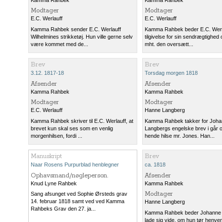
Modtager
Modtager
E.C. Werlauff
E.C. Werlauff
Kamma Rahbek sender E.C. Werlauff
Kamma Rahbek beder E.C. Werl
Wilhelmines strikketøj. Hun ville gerne selv
tilgivelse for sin sendrægtighed
være kommet med de...
mht. den oversætt...
Brev
Brev
3.12. 1817-18
Torsdag morgen 1818
Afsender
Afsender
Kamma Rahbek
Kamma Rahbek
Modtager
Modtager
E.C. Werlauff
Hanne Langberg
Kamma Rahbek skriver til E.C. Werlauff, at
Kamma Rahbek takker for Joh
brevet kun skal ses som en venlig
Langbergs engelske brev i går 
morgenhilsen, fordi ...
hende hilse mr. Jones. Han...
Manuskript
Brev
Naar Rosens Purpurblad henblegner
ca. 1818
Ophavsmand/nøgleperson.
Afsender
Knud Lyne Rahbek
Kamma Rahbek
Modtager
Sang afsunget ved Sophie Ørsteds grav
14. februar 1818 samt ved ved Kamma
Hanne Langberg
Rahbeks Grav den 27. ja...
Kamma Rahbek beder Johanne
lade sig vide, om hun tør henvend