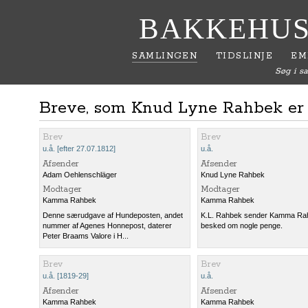
BAKKEHUS
SAMLINGEN
TIDSLINJE
EM
Søg i s
Breve, som Knud Lyne Rahbek er 
Brev
Brev
u.å. [efter 27.07.1812]
u.å.
Afsender
Afsender
Adam Oehlenschläger
Knud Lyne Rahbek
Modtager
Modtager
Kamma Rahbek
Kamma Rahbek
Denne særudgave af Hundeposten, andet
K.L. Rahbek sender Kamma Ra
nummer af Agenes Honnepost, daterer
besked om nogle penge.
Peter Braams Valore i H...
Brev
Brev
u.å. [1819-29]
u.å.
Afsender
Afsender
Kamma Rahbek
Kamma Rahbek